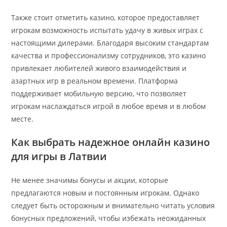
Также стоит отметить казино, которое предоставляет
игрокам возможность испытать удачу в живых играх с
настоящими дилерами. Благодаря высоким стандартам
качества и профессионализму сотрудников, это казино
привлекает любителей живого взаимодействия и
азартных игр в реальном времени. Платформа
поддерживает мобильную версию, что позволяет
игрокам наслаждаться игрой в любое время и в любом
месте.
Как выбрать надежное онлайн казино
для игры в Латвии
Не менее значимы бонусы и акции, которые
предлагаются новым и постоянным игрокам. Однако
следует быть осторожным и внимательно читать условия
бонусных предложений, чтобы избежать неожиданных