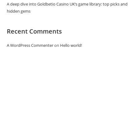
A deep dive into Goldbetio Casino UK’s game library: top picks and
hidden gems
Recent Comments
A WordPress Commenter
on
Hello world!