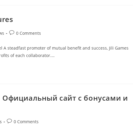
ures
ws
0 Comments
l A steadfast promoter of mutual benefit and success, Jili Games
fits of each collaborator.…
 – Официальный сайт с бонусами и
s
0 Comments