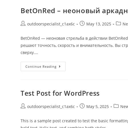
BetOnRed – неоновый аркад
outdoorspecialist_c1ax6c
May 13, 2025
Ne
BetOnRed — неоновая стрельба в действии BetOnRed
решают точность, скорость и внимательность. Вы ст
сверху.…
Continue Reading
Test Post for WordPress
outdoorspecialist_c1ax6c
May 5, 2025
Ne
This is a sample post created to test the basic formatt
bold text, italic text, and combine both styles.…