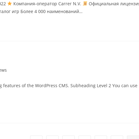
022
Компания-оператор Carrer N.V.
Официальная лицензи
алог игр Более 4 000 наименований…
ews
ing features of the WordPress CMS. Subheading Level 2 You can use