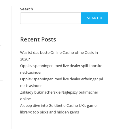
Search
SEARCH
Recent Posts
е
Was ist das beste Online Casino ohne Oasis in
2026?
Opplev spenningen med live dealer spill i norske
nettcasinoer
Opplev spenningen med live dealer erfaringer på
nettcasinoer
Zakłady bukmacherskie Najlepszy bukmacher
online
A deep dive into Goldbetio Casino UK’s game
library: top picks and hidden gems