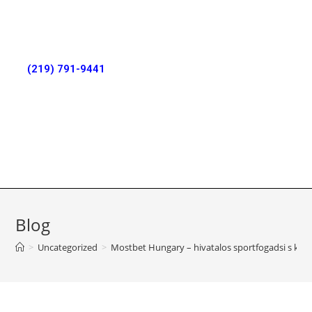
(219) 791-9441
Blog
>
Uncategorized
>
Mostbet Hungary – hivatalos sportfogadsi s kas