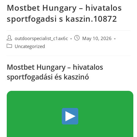
Mostbet Hungary – hivatalos
sportfogadsi s kaszin.10872
outdoorspecialist_c1ax6c
May 10, 2026
Uncategorized
Mostbet Hungary – hivatalos
sportfogadási és kaszinó