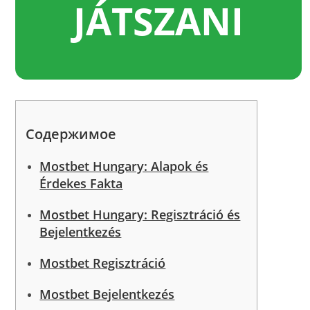
JÁTSZANI
Содержимое
Mostbet Hungary: Alapok és
Érdekes Fakta
Mostbet Hungary: Regisztráció és
Bejelentkezés
Mostbet Regisztráció
Mostbet Bejelentkezés