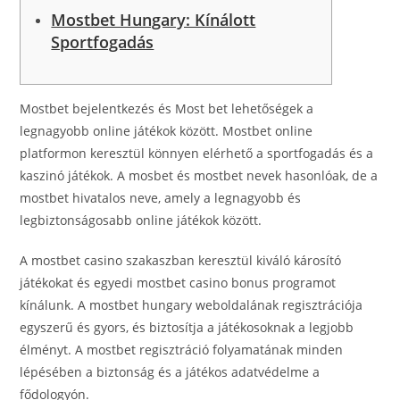
Mostbet Hungary: Kínálott
Sportfogadás
Mostbet bejelentkezés és Most bet lehetőségek a
legnagyobb online játékok között. Mostbet online
platformon keresztül könnyen elérhető a sportfogadás és a
kaszinó játékok. A mosbet és mostbet nevek hasonlóak, de a
mostbet hivatalos neve, amely a legnagyobb és
legbiztonságosabb online játékok között.
A mostbet casino szakaszban keresztül kiváló károsító
játékokat és egyedi mostbet casino bonus programot
kínálunk. A mostbet hungary weboldalának regisztrációja
egyszerű és gyors, és biztosítja a játékosoknak a legjobb
élményt. A mostbet regisztráció folyamatának minden
lépésében a biztonság és a játékos adatvédelme a
fődologyón.