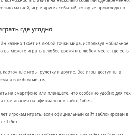
 это возможность ставить на несколько событий одновременно.
колько матчей, игр и других событий, которые происходят в
грать где угодно
йн-казино 1хбет из любой точки мира, используя мобильное
 вы можете играть в любое время и в любом месте, где есть
, карточные игры, рулетку и другие. Все игры доступны в
емя и в любом месте.
ть на смартфоне или планшете, что особенно удобно для тех,
ля скачивания на официальном сайте 1хбет.
оляет игрокам играть, если официальный сайт заблокирован в
те 1хбет.