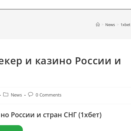
>
News
>
1xbet
екер и казино России и
News
0 Comments
но России и стран СНГ (1хбет)