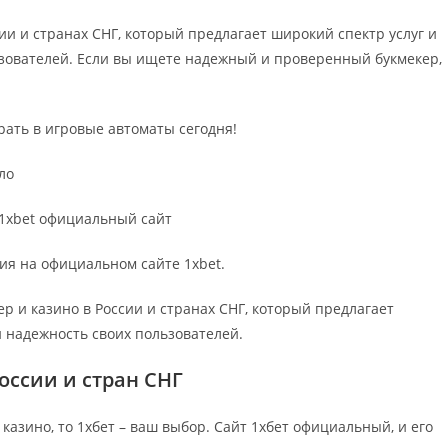
сии и странах СНГ, который предлагает широкий спектр услуг и
ьзователей. Если вы ищете надежный и проверенный букмекер,
грать в игровые автоматы сегодня!
ло
/1xbet официальный сайт
ия на официальном сайте 1xbet.
ер и казино в России и странах СНГ, который предлагает
и надежность своих пользователей.
оссии и стран СНГ
азино, то 1хбет – ваш выбор. Сайт 1хбет официальный, и его