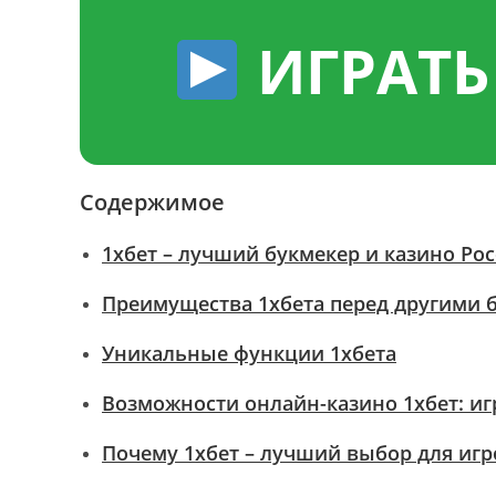
ИГРАТЬ
Содержимое
1хбет – лучший букмекер и казино Рос
Преимущества 1хбета перед другими 
Уникальные функции 1хбета
Возможности онлайн-казино 1хбет: иг
Почему 1хбет – лучший выбор для игр