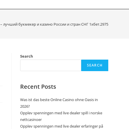
 – лучший букмекер и казино России и стран СНГ 1хбет.2975
Search
SEARCH
Recent Posts
Was ist das beste Online Casino ohne Oasis in
2026?
Opplev spenningen med live dealer spill i norske
nettcasinoer
Opplev spenningen med live dealer erfaringer på