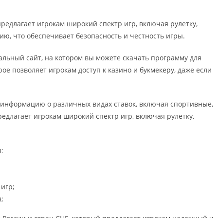
е предлагает игрокам широкий спектр игр, включая рулетку,
зию, что обеспечивает безопасность и честность игры.
иальный сайт, на котором вы можете скачать программу для
орое позволяет игрокам доступ к казино и букмекеру, даже если
ти информацию о различных видах ставок, включая спортивные,
редлагает игрокам широкий спектр игр, включая рулетку,
;
игр;
;