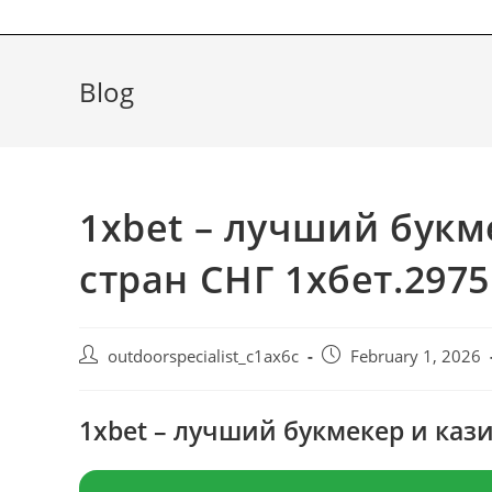
Blog
1xbet – лучший букм
стран СНГ 1хбет.2975
outdoorspecialist_c1ax6c
February 1, 2026
1xbet – лучший букмекер и кази