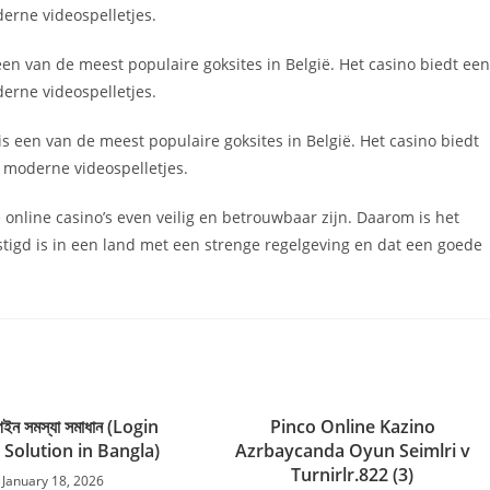
erne videospelletjes.
 een van de meest populaire goksites in België. Het casino biedt een
erne videospelletjes.
 is een van de meest populaire goksites in België. Het casino biedt
t moderne videospelletjes.
e online casino’s even veilig en betrouwbaar zijn. Daarom is het
stigd is in een land met een strenge regelgeving en dat een goede
ন সমস্যা সমাধান (Login
Pinco Online Kazino
Solution in Bangla)
Azrbaycanda Oyun Seimlri v
Turnirlr.822 (3)
January 18, 2026