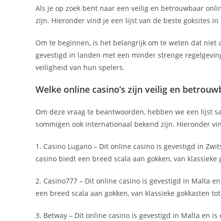
Als je op zoek bent naar een veilig en betrouwbaar onli
zijn. Hieronder vind je een lijst van de beste goksites 
Om te beginnen, is het belangrijk om te weten dat niet a
gevestigd in landen met een minder strenge regelgevin
veiligheid van hun spelers.
Welke online casino’s zijn veilig en betrouw
Om deze vraag te beantwoorden, hebben we een lijst sa
sommigen ook internationaal bekend zijn. Hieronder vin
1. Casino Lugano – Dit online casino is gevestigd in Zw
casino biedt een breed scala aan gokken, van klassieke 
2. Casino777 – Dit online casino is gevestigd in Malta e
een breed scala aan gokken, van klassieke gokkasten to
3. Betway – Dit online casino is gevestigd in Malta en i