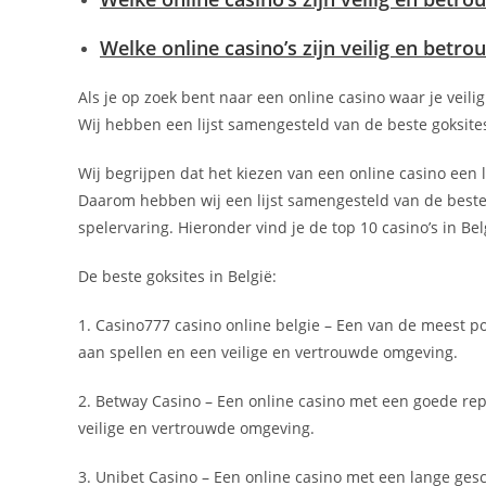
Welke online casino’s zijn veilig en betr
Als je op zoek bent naar een online casino waar je veili
Wij hebben een lijst samengesteld van de beste goksites 
Wij begrijpen dat het kiezen van een online casino een la
Daarom hebben wij een lijst samengesteld van de beste g
spelervaring. Hieronder vind je de top 10 casino’s in Bel
De beste goksites in België:
1. Casino777 casino online belgie – Een van de meest po
aan spellen en een veilige en vertrouwde omgeving.
2. Betway Casino – Een online casino met een goede re
veilige en vertrouwde omgeving.
3. Unibet Casino – Een online casino met een lange ges