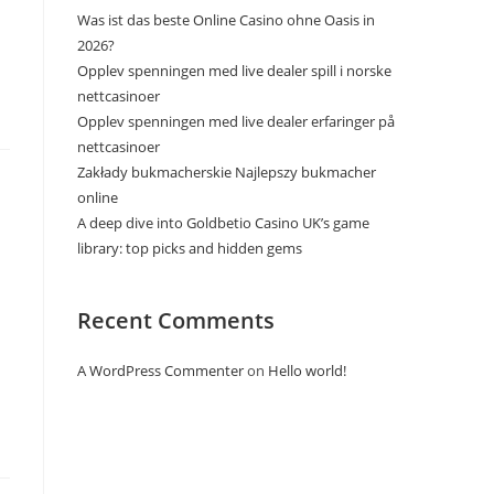
Was ist das beste Online Casino ohne Oasis in
2026?
Opplev spenningen med live dealer spill i norske
nettcasinoer
Opplev spenningen med live dealer erfaringer på
nettcasinoer
Zakłady bukmacherskie Najlepszy bukmacher
online
A deep dive into Goldbetio Casino UK’s game
library: top picks and hidden gems
Recent Comments
A WordPress Commenter
on
Hello world!