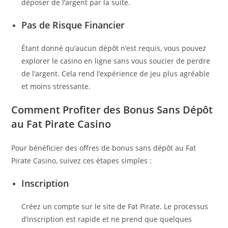
déposer de l’argent par la suite.
Pas de Risque Financier
Étant donné qu’aucun dépôt n’est requis, vous pouvez
explorer le casino en ligne sans vous soucier de perdre
de l’argent. Cela rend l’expérience de jeu plus agréable
et moins stressante.
Comment Profiter des Bonus Sans Dépôt
au Fat Pirate Casino
Pour bénéficier des offres de bonus sans dépôt au Fat
Pirate Casino, suivez ces étapes simples :
Inscription
Créez un compte sur le site de Fat Pirate. Le processus
d’inscription est rapide et ne prend que quelques