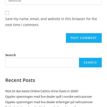
Save my name, email, and website in this browser for the
next time I comment.
Search
SEARCH
Recent Posts
Was ist das beste Online Casino ohne Oasis in 2026?
Opplev spenningen med live dealer spill i norske nettcasinoer
Opplev spenningen med live dealer erfaringer på nettcasinoer