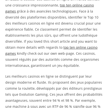
une croissance impressionnante,
top ten online casino
games
grâce à des avancées technologiques. Face à la
diversité des plateformes disponibles, identifier le Top 10
des meilleurs casinos en ligne est devenu crucial pour une
expérience fiable. Ce classement permet de identifier les
établissements les plus sûrs, qui offrent une ludothèque
diversifiée. If you loved this short article and you want to
obtain more details with regards to
top ten online casino
games
kindly check out our own web-page. Ces casinos,
souvent régulés par des autorités comme des organismes
internationaux, garantissent un jeu équitable.
Les meilleurs casinos en ligne se distinguent par leur
design moderne et fluide. Ils proposent des jeux populaires
comme la roulette, développés par des éditeurs prestigieux
tels que Evolution Gaming. Ces jeux offrent des probabilités
avantageuses, souvent entre 94 % et 98 %. Par exemple,
une machine à sous avec un RTP de 96 % signifie que 96 %