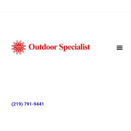
(219) 791-9441