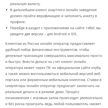
реальную валюту.
В дальнейшем клиент азартного онлайн заведения
должен пройти верификацию и заполнить анкету в
профиле.
Перейдя в раздел с приложениями на сайте 1xBet, вы
увидите две версии – для Android и iOS.
Клиентам из России онлайн оператор предоставляет
удобный набор финансовых инструментов, чтобы
денежные транзакции совершались максимально просто
и быстро. Внести деньги на счет клиент онлайн
оператора может через ПК на официальном сайте клуба,
а также можно воспользоваться мобильной версией веб-
портала или фирменным мобильным клиентом. Ставки в
симуляторы онлайн оператор предлагает заключать на
реальные деньги и в режиме демо. Процесс
ознакомления с игровым залом происходит увлекательно
и без риска проиграть, ведь любой пользователь сможет