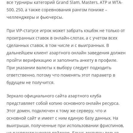
все турниры категорий Grand Slam, Masters, ATP и WTA-
500, 250, а также соревнования рангом пониже –
челленджеры и фьючерсы.
При VIP-статусе игрок может забрать кэшбэк не только от
проигранных ставок в онлайн-слотах, а с учетом всех
сделанных ставок, в том числе и с выигранных. В
дальнейшем клиент азартного онлайн заведения должен
пройти верификацию и заполнить анкету в профиле.
При указании валюты к выбору следует подходить
ответственно, потому что поменять этот параметр в
будущем не получится.
Зеркало официального сайта азартного клуба
представляет собой копию основного онлайн ресурса.
Этот домен, подключен к тому же серверу, что и
основной сайт и имеет с ним единую базу данных. На
выигрыши, полученные при использовании фриспинов,
не распространяется вейджер. Бонус доступен только