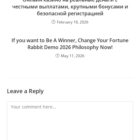
честными выплатами, крупными бонусами и
безопасной регистрацией
February 18, 2026
If you want to Be A Winner, Change Your Fortune
Rabbit Demo 2026 Philosophy Now!
May 11, 2026
Leave a Reply