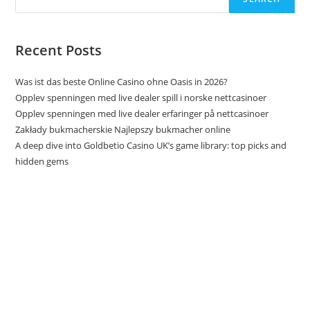
Recent Posts
Was ist das beste Online Casino ohne Oasis in 2026?
Opplev spenningen med live dealer spill i norske nettcasinoer
Opplev spenningen med live dealer erfaringer på nettcasinoer
Zakłady bukmacherskie Najlepszy bukmacher online
A deep dive into Goldbetio Casino UK’s game library: top picks and
hidden gems
Recent Comments
A WordPress Commenter
on
Hello world!