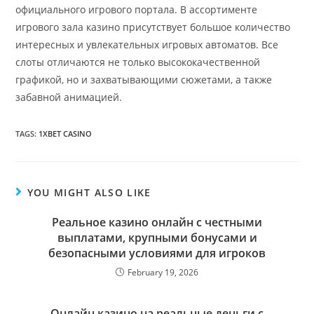
официального игрового портала. В ассортименте
игрового зала казино присутствует большое количество
интересных и увлекательных игровых автоматов. Все
слоты отличаются не только высококачественной
графикой, но и захватывающими сюжетами, а также
забавной анимацией.
TAGS:
1XBET CASINO
YOU MIGHT ALSO LIKE
Реальное казино онлайн с честными
выплатами, крупными бонусами и
безопасными условиями для игроков
February 19, 2026
Онлайн казино на реальные деньги с