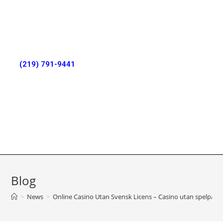
(219) 791-9441
Blog
>
News
>
Online Casino Utan Svensk Licens – Casino utan spelpaus