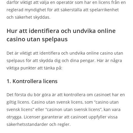
därför viktigt att välja en operatör som har en licens från en
reglerad myndighet för att säkerställa att spelarrikenhet
och säkerhet skyddas.
Hur att identifiera och undvika online
casino utan spelpaus
Det är viktigt att identifiera och undvika online casino utan
spelpaus för att skydda dig och dina pengar. Här är några
viktiga punkter att tänka på:
1. Kontrollera licens
Det första du bör göra är att kontrollera om casinoet har en
giltig licens. Casino utan svensk licens, som “casino utan
svensk licens” eller “casinon utan svensk licens”, kan vara
otrygga. Licenser garanterar att casinoet uppfyller vissa
säkerhetsstandarder och regler.