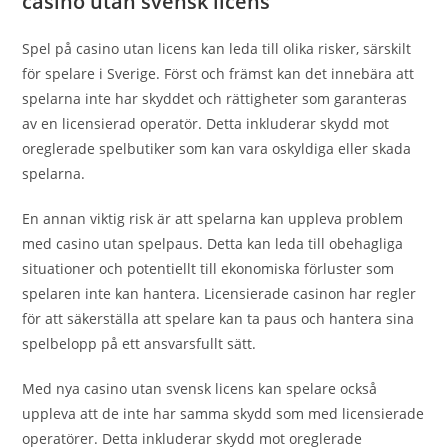
casino utan svensk licens
Spel på casino utan licens kan leda till olika risker, särskilt
för spelare i Sverige. Först och främst kan det innebära att
spelarna inte har skyddet och rättigheter som garanteras
av en licensierad operatör. Detta inkluderar skydd mot
oreglerade spelbutiker som kan vara oskyldiga eller skada
spelarna.
En annan viktig risk är att spelarna kan uppleva problem
med casino utan spelpaus. Detta kan leda till obehagliga
situationer och potentiellt till ekonomiska förluster som
spelaren inte kan hantera. Licensierade casinon har regler
för att säkerställa att spelare kan ta paus och hantera sina
spelbelopp på ett ansvarsfullt sätt.
Med nya casino utan svensk licens kan spelare också
uppleva att de inte har samma skydd som med licensierade
operatörer. Detta inkluderar skydd mot oreglerade