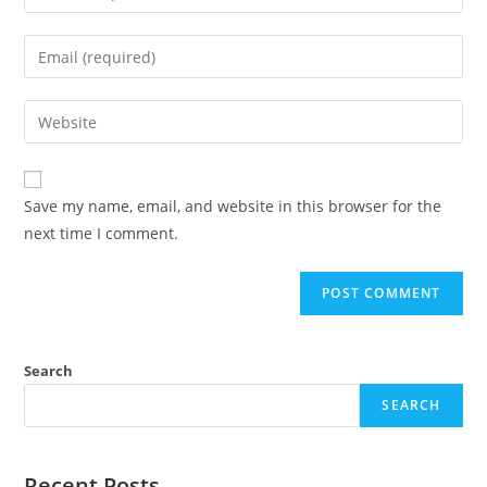
Save my name, email, and website in this browser for the
next time I comment.
Search
SEARCH
Recent Posts