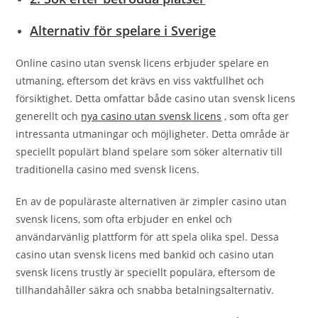
Alternativ för spelare i Sverige
Online casino utan svensk licens erbjuder spelare en
utmaning, eftersom det krävs en viss vaktfullhet och
försiktighet. Detta omfattar både casino utan svensk licens
generellt och
nya casino utan svensk licens
, som ofta ger
intressanta utmaningar och möjligheter. Detta område är
speciellt populärt bland spelare som söker alternativ till
traditionella casino med svensk licens.
En av de populäraste alternativen är zimpler casino utan
svensk licens, som ofta erbjuder en enkel och
användarvänlig plattform för att spela olika spel. Dessa
casino utan svensk licens med bankid och casino utan
svensk licens trustly är speciellt populära, eftersom de
tillhandahåller säkra och snabba betalningsalternativ.