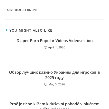
TAGS:
TOTALBET ONLINE
YOU MIGHT ALSO LIKE
Diaper Porn Popular Videos Videosection
April 1, 2026
Обзор лучших казино Украины для игроков в
2025 году
May 5, 2026
Proč je ticho klíčem k duševní pohodě v hlučném