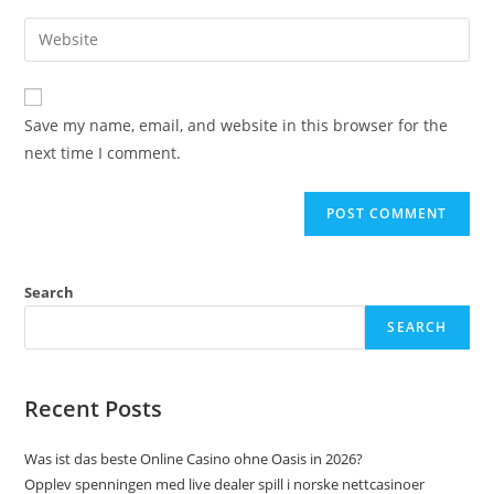
Save my name, email, and website in this browser for the
next time I comment.
Search
SEARCH
Recent Posts
Was ist das beste Online Casino ohne Oasis in 2026?
Opplev spenningen med live dealer spill i norske nettcasinoer