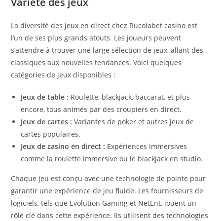
Variété des jeux
La diversité des jeux en direct chez Rucolabet casino est
l’un de ses plus grands atouts. Les joueurs peuvent
s’attendre à trouver une large sélection de jeux, allant des
classiques aux nouvelles tendances. Voici quelques
catégories de jeux disponibles :
Jeux de table :
Roulette, blackjack, baccarat, et plus
encore, tous animés par des croupiers en direct.
Jeux de cartes :
Variantes de poker et autres jeux de
cartes populaires.
Jeux de casino en direct :
Expériences immersives
comme la roulette immersive ou le blackjack en studio.
Chaque jeu est conçu avec une technologie de pointe pour
garantir une expérience de jeu fluide. Les fournisseurs de
logiciels, tels que Evolution Gaming et NetEnt, jouent un
rôle clé dans cette expérience. Ils utilisent des technologies