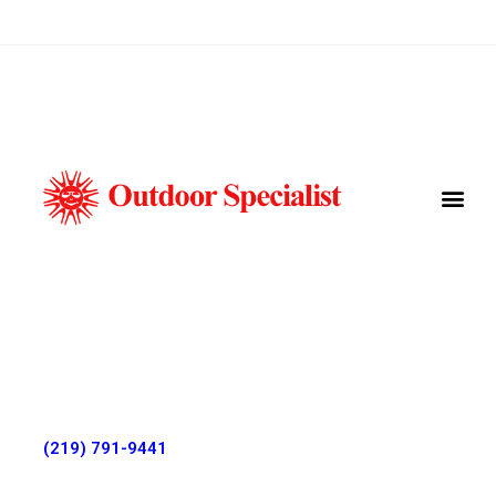
(219) 791-9441