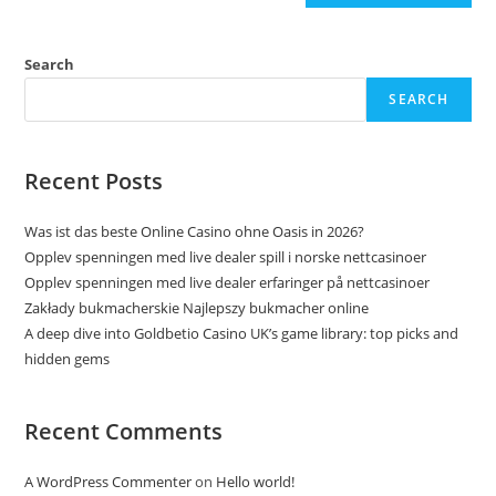
Search
SEARCH
Recent Posts
Was ist das beste Online Casino ohne Oasis in 2026?
Opplev spenningen med live dealer spill i norske nettcasinoer
Opplev spenningen med live dealer erfaringer på nettcasinoer
Zakłady bukmacherskie Najlepszy bukmacher online
A deep dive into Goldbetio Casino UK’s game library: top picks and
hidden gems
Recent Comments
A WordPress Commenter
on
Hello world!