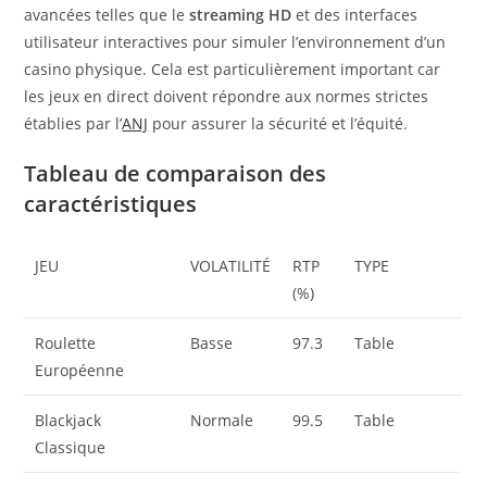
avancées telles que le
streaming HD
et des interfaces
utilisateur interactives pour simuler l’environnement d’un
casino physique. Cela est particulièrement important car
les jeux en direct doivent répondre aux normes strictes
établies par l’
ANJ
pour assurer la sécurité et l’équité.
Tableau de comparaison des
caractéristiques
JEU
VOLATILITÉ
RTP
TYPE
(%)
Roulette
Basse
97.3
Table
Européenne
Blackjack
Normale
99.5
Table
Classique