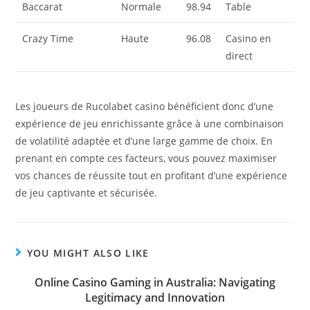
Baccarat
Normale
98.94
Table
Crazy Time
Haute
96.08
Casino en
direct
Les joueurs de Rucolabet casino bénéficient donc d’une
expérience de jeu enrichissante grâce à une combinaison
de volatilité adaptée et d’une large gamme de choix. En
prenant en compte ces facteurs, vous pouvez maximiser
vos chances de réussite tout en profitant d’une expérience
de jeu captivante et sécurisée.
YOU MIGHT ALSO LIKE
Online Casino Gaming in Australia: Navigating
Legitimacy and Innovation