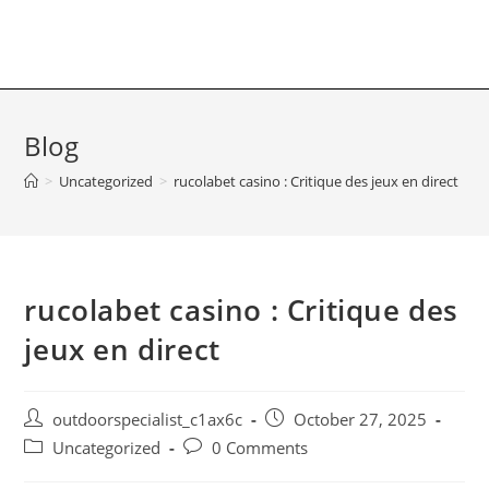
Blog
>
Uncategorized
>
rucolabet casino : Critique des jeux en direct
rucolabet casino : Critique des
jeux en direct
outdoorspecialist_c1ax6c
October 27, 2025
Uncategorized
0 Comments