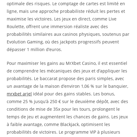
optimale des risques. Le comptage de cartes est limité en
ligne, mais une approche probabiliste réduit les pertes et
maximise les victoires. Les jeux en direct, comme Live
Roulette, offrent une immersion réaliste avec des
probabilités similaires aux casinos physiques, soutenus par
Evolution Gaming, où des jackpots progressifs peuvent
dépasser 1 million d’euros.
Pour maximiser les gains au MrXbet Casino, il est essentiel
de comprendre les mécaniques des jeux et d’appliquer les
probabilités. Le baccarat propose des paris simples, avec
un avantage de la maison d’environ 1,06 % sur le banquier,
mrxbet arjel
idéal pour des gains stables. Les bonus,
comme 25 % jusqu’à 250 € sur le deuxième dépôt, avec des
conditions de mise de 35x pour les tours, prolongent le
temps de jeu et augmentent les chances de gains. Les jeux
à faible avantage, comme Blackjack, optimisent les
probabilités de victoires. Le programme VIP à plusieurs