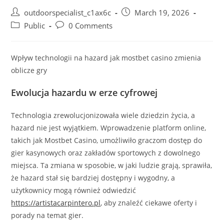
outdoorspecialist_c1ax6c
March 19, 2026
Public
0 Comments
Wpływ technologii na hazard jak mostbet casino zmienia
oblicze gry
Ewolucja hazardu w erze cyfrowej
Technologia zrewolucjonizowała wiele dziedzin życia, a
hazard nie jest wyjątkiem. Wprowadzenie platform online,
takich jak Mostbet Casino, umożliwiło graczom dostęp do
gier kasynowych oraz zakładów sportowych z dowolnego
miejsca. Ta zmiana w sposobie, w jaki ludzie grają, sprawiła,
że hazard stał się bardziej dostępny i wygodny, a
użytkownicy mogą również odwiedzić
https://artistacarpintero.pl
, aby znaleźć ciekawe oferty i
porady na temat gier.