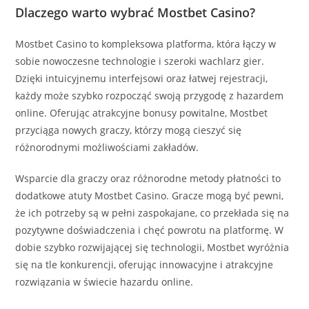
Dlaczego warto wybrać Mostbet Casino?
Mostbet Casino to kompleksowa platforma, która łączy w
sobie nowoczesne technologie i szeroki wachlarz gier.
Dzięki intuicyjnemu interfejsowi oraz łatwej rejestracji,
każdy może szybko rozpocząć swoją przygodę z hazardem
online. Oferując atrakcyjne bonusy powitalne, Mostbet
przyciąga nowych graczy, którzy mogą cieszyć się
różnorodnymi możliwościami zakładów.
Wsparcie dla graczy oraz różnorodne metody płatności to
dodatkowe atuty Mostbet Casino. Gracze mogą być pewni,
że ich potrzeby są w pełni zaspokajane, co przekłada się na
pozytywne doświadczenia i chęć powrotu na platformę. W
dobie szybko rozwijającej się technologii, Mostbet wyróżnia
się na tle konkurencji, oferując innowacyjne i atrakcyjne
rozwiązania w świecie hazardu online.