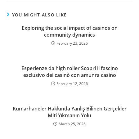
YOU MIGHT ALSO LIKE
Exploring the social impact of casinos on
community dynamics
February 23, 2026
Esperienze da high roller Scopri il fascino
esclusivo dei casinò con amunra casino
February 12, 2026
Kumarhaneler Hakkında Yanlış Bilinen Gerçekler
Miti Yıkmanın Yolu
March 25, 2026