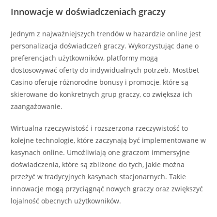
Innowacje w doświadczeniach graczy
Jednym z najważniejszych trendów w hazardzie online jest
personalizacja doświadczeń graczy. Wykorzystując dane o
preferencjach użytkowników, platformy mogą
dostosowywać oferty do indywidualnych potrzeb. Mostbet
Casino oferuje różnorodne bonusy i promocje, które są
skierowane do konkretnych grup graczy, co zwiększa ich
zaangażowanie.
Wirtualna rzeczywistość i rozszerzona rzeczywistość to
kolejne technologie, które zaczynają być implementowane w
kasynach online. Umożliwiają one graczom immersyjne
doświadczenia, które są zbliżone do tych, jakie można
przeżyć w tradycyjnych kasynach stacjonarnych. Takie
innowacje mogą przyciągnąć nowych graczy oraz zwiększyć
lojalność obecnych użytkowników.